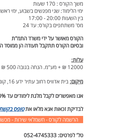
משך הקורס : 170 שעות
ימי הלימוד: שני מפגשים בשבוע, ימי ראשון
בין השעות 20:00 - 17:00
מס' משתתפים בקורס: עד 24
הקורס מאושר על ידי משרד התמ"ת
ובסיום הקורס תתקבל תעודה הן ממוסד הל
עלות:
12000 ₪ + מע"מ. הנחה בגובה 500 ₪ תינתן לנרשמים עד שבועיים לפני הקורס
מיקום:
בית אדוויס רחוב עתיר ידע 16, קומה 2, כפר סבא.
אנו מאפשרים לקבל מלגת לימודים עד 80% מגובה שכר הלימוד
לבדיקת זכאות אנא מלאו את
טופס בקשת 
הרשמה לקורס - חשמלאי שירות - מכשור
טל' לפרטים: 052-4745333